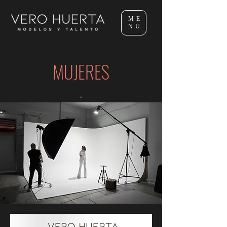
ME
NU
MUJERES
-